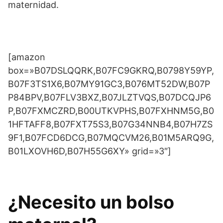
maternidad.
[amazon
box=»B07DSLQQRK,B07FC9GKRQ,B0798Y59YP,
B07F3TS1X6,B07MY91GC3,B076MT52DW,B07P
P84BPV,B07FLV3BXZ,B07JLZTVQS,B07DCQJP6
P,B07FXMCZRD,B00UTKVPHS,B07FXHNM5G,B0
1HFTAFF8,B07FXT75S3,B07G34NNB4,B07H7ZS
9F1,B07FCD6DCG,B07MQCVM26,B01M5ARQ9G,
B01LXOVH6D,B07H55G6XY» grid=»3″]
¿Necesito un bolso